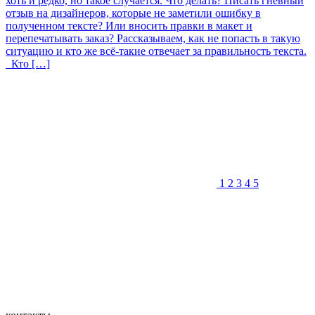
хоть и редко, но такое случается. Что делать? Писать гневный
отзыв на дизайнеров, которые не заметили ошибку в
полученном тексте? Или вносить правки в макет и
перепечатывать заказ? Рассказываем, как не попасть в такую
ситуацию и кто же всё-такие отвечает за правильность текста.
Кто […]
1
2
3
4
5