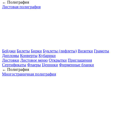
← Полиграфия
Листовая полиграфия
Бейджи
Билеты
Бирки
Буклеты (лифлеты)
Визитки
Грамоты
Дипломы
Конверты
Кубарики
Листовки
Листовое меню
Открытки
Приглашения
Сертификаты
Флаеры
Ценники
Фирменные бланки
← Полиграфия
Многостраничная полиграфия