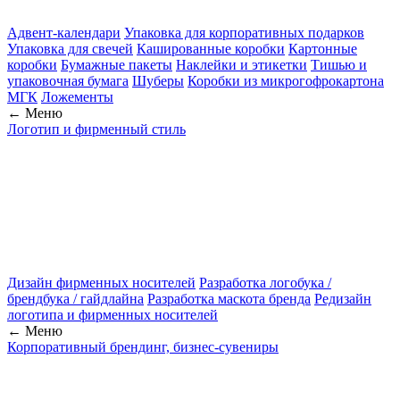
Адвент-календари
Упаковка для корпоративных подарков
Упаковка для свечей
Кашированные коробки
Картонные
коробки
Бумажные пакеты
Наклейки и этикетки
Тишью и
упаковочная бумага
Шуберы
Коробки из микрогофрокартона
МГК
Ложементы
← Меню
Логотип и фирменный стиль
Дизайн фирменных носителей
Разработка логобука /
брендбука / гайдлайна
Разработка маскота бренда
Редизайн
логотипа и фирменных носителей
← Меню
Корпоративный брендинг, бизнес-сувениры