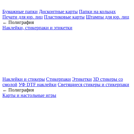
Бумажные папки
Дисконтные карты
Папки на кольцах
Печати для юр. лиц
Пластиковые карты
Штампы для юр. лиц
← Полиграфия
Наклейки, стикерпаки и этикетки
Наклейки и стикеры
Стикерпаки
Этикетки
3D стикеры со
смолой
УФ DTF наклейки
Светящиеся стикеры и стикерпаки
← Полиграфия
Карты и настольные игры