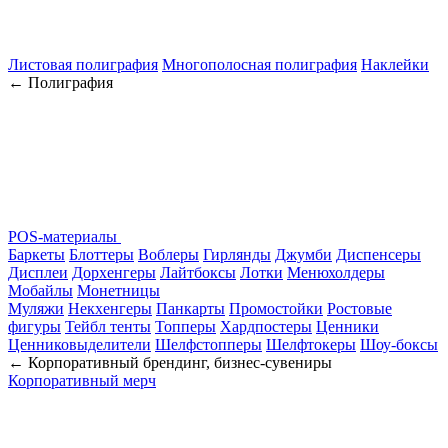
Листовая полиграфия
Многополосная полиграфия
Наклейки
← Полиграфия
POS-материалы
Баркеты
Блоттеры
Воблеры
Гирлянды
Джумби
Диспенсеры
Дисплеи
Дорхенгеры
Лайтбоксы
Лотки
Менюхолдеры
Мобайлы
Монетницы
Муляжи
Некхенгеры
Панкарты
Промостойки
Ростовые
фигуры
Тейбл тенты
Топперы
Хардпостеры
Ценники
Ценниковыделители
Шелфстопперы
Шелфтокеры
Шоу-боксы
← Корпоративный брендинг, бизнес-сувениры
Корпоративный мерч