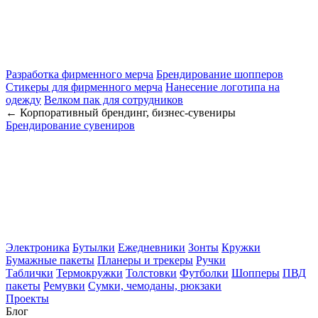
Разработка фирменного мерча
Брендирование шопперов
Стикеры для фирменного мерча
Нанесение логотипа на
одежду
Велком пак для сотрудников
← Корпоративный брендинг, бизнес-сувениры
Брендирование сувениров
Электроника
Бутылки
Ежедневники
Зонты
Кружки
Бумажные пакеты
Планеры и трекеры
Ручки
Таблички
Термокружки
Толстовки
Футболки
Шопперы
ПВД
пакеты
Ремувки
Сумки, чемоданы, рюкзаки
Проекты
Блог