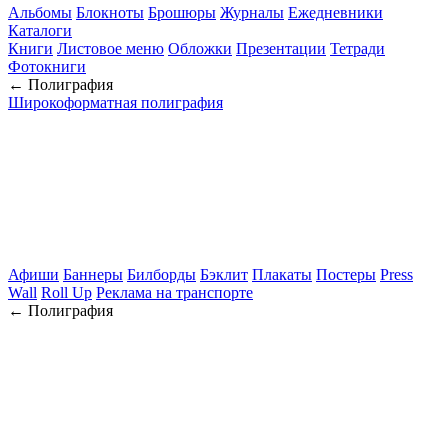
Альбомы
Блокноты
Брошюры
Журналы
Ежедневники
Каталоги
Книги
Листовое меню
Обложки
Презентации
Тетради
Фотокниги
← Полиграфия
Широкоформатная полиграфия
Афиши
Баннеры
Билборды
Бэклит
Плакаты
Постеры
Press
Wall
Roll Up
Реклама на транспорте
← Полиграфия