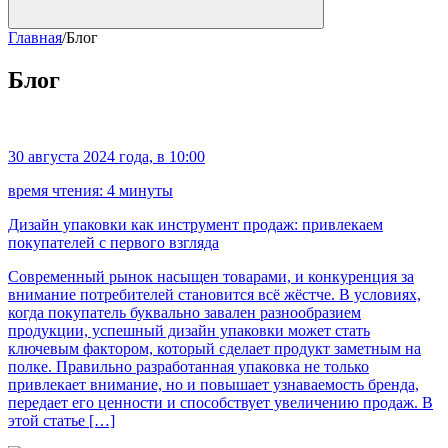
Главная
/
Блог
Блог
30 августа 2024 года, в 10:00
время чтения: 4 минуты
Дизайн упаковки как инструмент продаж: привлекаем
покупателей с первого взгляда
Современный рынок насыщен товарами, и конкуренция за
внимание потребителей становится всё жёстче. В условиях,
когда покупатель буквально завален разнообразием
продукции, успешный дизайн упаковки может стать
ключевым фактором, который сделает продукт заметным на
полке. Правильно разработанная упаковка не только
привлекает внимание, но и повышает узнаваемость бренда,
передает его ценности и способствует увеличению продаж. В
этой статье […]