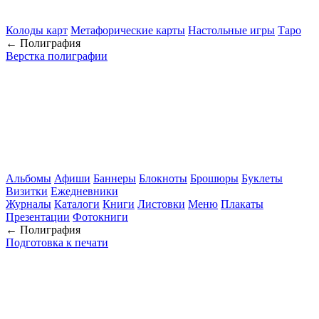
Колоды карт
Метафорические карты
Настольные игры
Таро
← Полиграфия
Верстка полиграфии
Альбомы
Афиши
Баннеры
Блокноты
Брошюры
Буклеты
Визитки
Ежедневники
Журналы
Каталоги
Книги
Листовки
Меню
Плакаты
Презентации
Фотокниги
← Полиграфия
Подготовка к печати