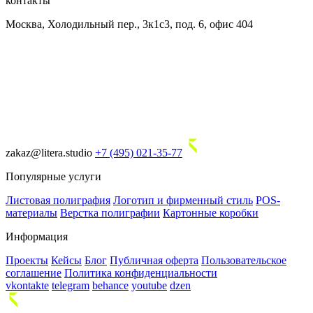
контакты
Москва, Холодильный пер., 3к1с3, под. 6, офис 404
zakaz@litera.studio
+7 (495) 021-35-77
Популярные услуги
Листовая полиграфия
Логотип и фирменный стиль
POS-
материалы
Верстка полиграфии
Картонные коробки
Информация
Проекты
Кейсы
Блог
Публичная оферта
Пользовательское
соглашение
Политика конфиденциальности
vkontakte
telegram
behance
youtube
dzen