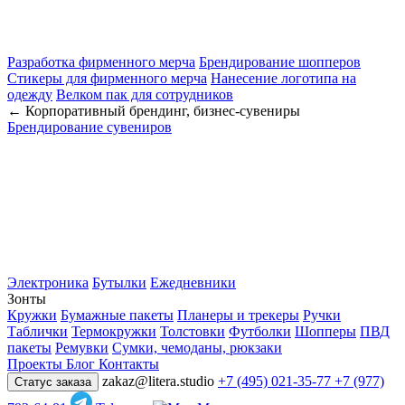
Разработка фирменного мерча
Брендирование шопперов
Стикеры для фирменного мерча
Нанесение логотипа на
одежду
Велком пак для сотрудников
← Корпоративный брендинг, бизнес-сувениры
Брендирование сувениров
Электроника
Бутылки
Ежедневники
Зонты
Кружки
Бумажные пакеты
Планеры и трекеры
Ручки
Таблички
Термокружки
Толстовки
Футболки
Шопперы
ПВД
пакеты
Ремувки
Сумки, чемоданы, рюкзаки
Проекты
Блог
Контакты
zakaz@litera.studio
+7 (495) 021-35-77
+7 (977)
Статус заказа