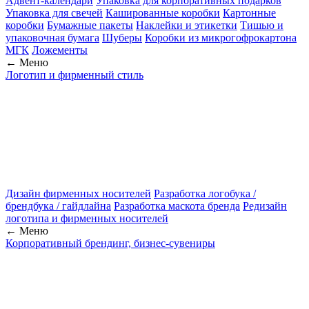
Адвент-календари
Упаковка для корпоративных подарков
Упаковка для свечей
Кашированные коробки
Картонные
коробки
Бумажные пакеты
Наклейки и этикетки
Тишью и
упаковочная бумага
Шуберы
Коробки из микрогофрокартона
МГК
Ложементы
← Меню
Логотип и фирменный стиль
Дизайн фирменных носителей
Разработка логобука /
брендбука / гайдлайна
Разработка маскота бренда
Редизайн
логотипа и фирменных носителей
← Меню
Корпоративный брендинг, бизнес-сувениры