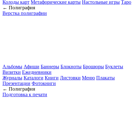
Колоды карт
Метафорические карты
Настольные игры
Таро
← Полиграфия
Верстка полиграфии
Альбомы
Афиши
Баннеры
Блокноты
Брошюры
Буклеты
Визитки
Ежедневники
Журналы
Каталоги
Книги
Листовки
Меню
Плакаты
Презентации
Фотокниги
← Полиграфия
Подготовка к печати