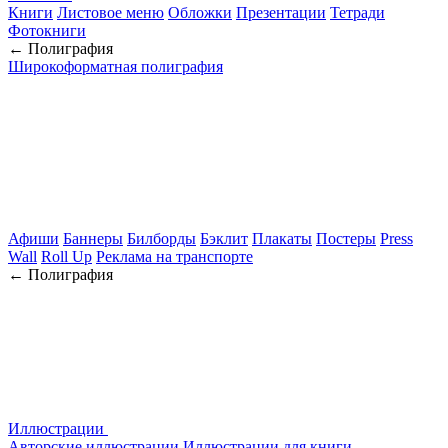
Книги
Листовое меню
Обложки
Презентации
Тетради
Фотокниги
← Полиграфия
Широкоформатная полиграфия
Афиши
Баннеры
Билборды
Бэклит
Плакаты
Постеры
Press
Wall
Roll Up
Реклама на транспорте
← Полиграфия
Иллюстрации
Авторские иллюстрации
Иллюстрации для книги