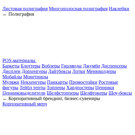
Листовая полиграфия
Многополосная полиграфия
Наклейки
← Полиграфия
POS-материалы
Баркеты
Блоттеры
Воблеры
Гирлянды
Джумби
Диспенсеры
Дисплеи
Дорхенгеры
Лайтбоксы
Лотки
Менюхолдеры
Мобайлы
Монетницы
Муляжи
Некхенгеры
Панкарты
Промостойки
Ростовые
фигуры
Тейбл тенты
Топперы
Хардпостеры
Ценники
Ценниковыделители
Шелфстопперы
Шелфтокеры
Шоу-боксы
← Корпоративный брендинг, бизнес-сувениры
Корпоративный мерч