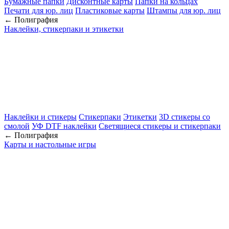
Бумажные папки
Дисконтные карты
Папки на кольцах
Печати для юр. лиц
Пластиковые карты
Штампы для юр. лиц
← Полиграфия
Наклейки, стикерпаки и этикетки
Наклейки и стикеры
Стикерпаки
Этикетки
3D стикеры со
смолой
УФ DTF наклейки
Светящиеся стикеры и стикерпаки
← Полиграфия
Карты и настольные игры