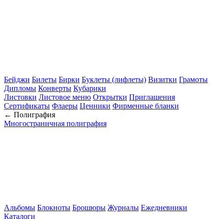
Бейджи
Билеты
Бирки
Буклеты (лифлеты)
Визитки
Грамоты
Дипломы
Конверты
Кубарики
Листовки
Листовое меню
Открытки
Приглашения
Сертификаты
Флаеры
Ценники
Фирменные бланки
← Полиграфия
Многостраничная полиграфия
Альбомы
Блокноты
Брошюры
Журналы
Ежедневники
Каталоги