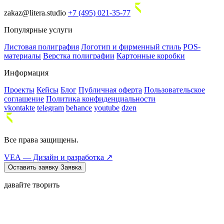
zakaz@litera.studio
+7 (495) 021-35-77
Популярные услуги
Листовая полиграфия
Логотип и фирменный стиль
POS-
материалы
Верстка полиграфии
Картонные коробки
Информация
Проекты
Кейсы
Блог
Публичная оферта
Пользовательское
соглашение
Политика конфиденциальности
vkontakte
telegram
behance
youtube
dzen
Все права защищены.
VEA — Дизайн и разработка ↗
Оставить заявку
Заявка
давайте творить