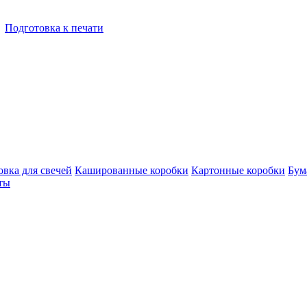
Подготовка к печати
овка для свечей
Кашированные коробки
Картонные коробки
Бум
ты