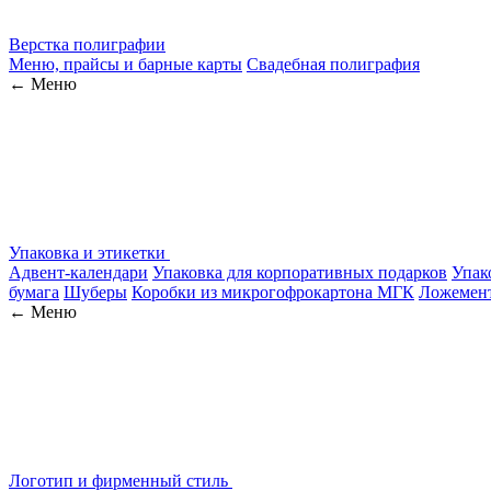
Верстка полиграфии
Меню, прайсы и барные карты
Свадебная полиграфия
← Меню
Упаковка и этикетки
Адвент-календари
Упаковка для корпоративных подарков
Упак
бумага
Шуберы
Коробки из микрогофрокартона МГК
Ложемен
← Меню
Логотип и фирменный стиль