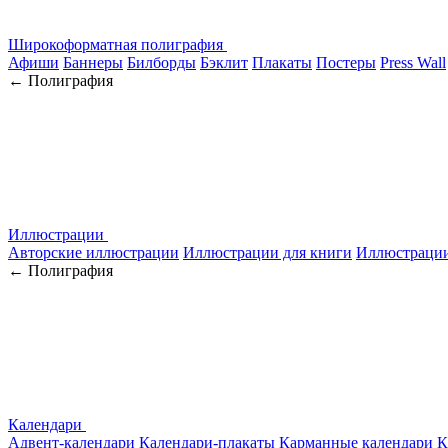
Широкоформатная полиграфия
Афиши
Баннеры
Билборды
Бэклит
Плакаты
Постеры
Press Wall
← Полиграфия
Иллюстрации
Авторские иллюстрации
Иллюстрации для книги
Иллюстрации
← Полиграфия
Календари
Адвент-календари
Календари-плакаты
Карманные календари
К