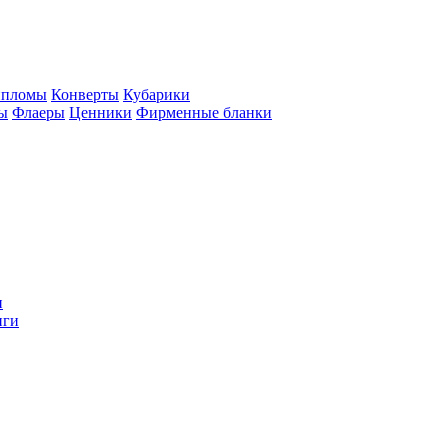
пломы
Конверты
Кубарики
ы
Флаеры
Ценники
Фирменные бланки
и
иги