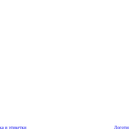
ка и этикетки
Логоти