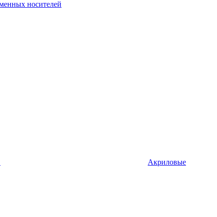
рменных носителей
в
Акриловые