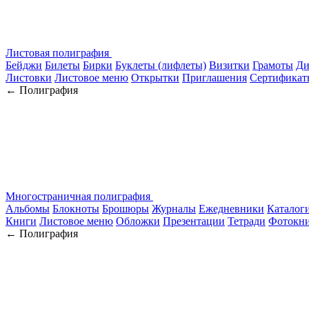
Листовая полиграфия
Бейджи
Билеты
Бирки
Буклеты (лифлеты)
Визитки
Грамоты
Ди
Листовки
Листовое меню
Открытки
Приглашения
Сертификат
← Полиграфия
Многостраничная полиграфия
Альбомы
Блокноты
Брошюры
Журналы
Ежедневники
Каталог
Книги
Листовое меню
Обложки
Презентации
Тетради
Фотокн
← Полиграфия