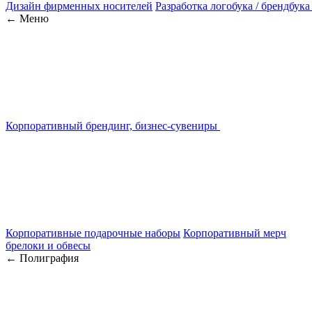
Дизайн фирменных носителей
Разработка логобука / брендбука
← Меню
Корпоративный брендинг, бизнес-сувениры
Корпоративные подарочные наборы
Корпоративный мерч
брелоки и обвесы
← Полиграфия