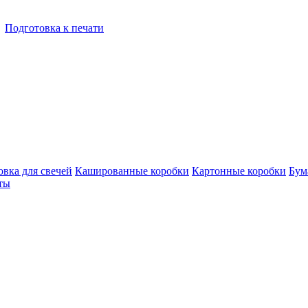
Подготовка к печати
овка для свечей
Кашированные коробки
Картонные коробки
Бум
ты