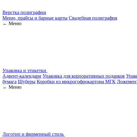
Верстка полиграфии
Меню, прайсы и барные карты
Свадебная полиграфия
← Меню
Упаковка и этикетки
Адвент-календари
Упаковка для корпоративных подарков
Упак
бумага
Шуберы
Коробки из микрогофрокартона МГК
Ложемен
← Меню
Логотип и фирменный стиль