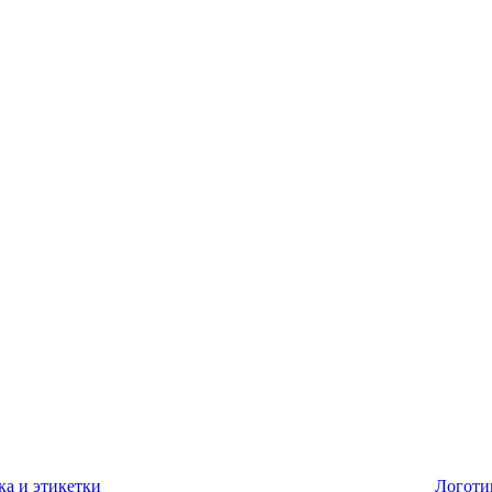
ка и этикетки
Логоти