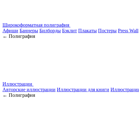
Широкоформатная полиграфия
Афиши
Баннеры
Билборды
Бэклит
Плакаты
Постеры
Press Wall
← Полиграфия
Иллюстрации
Авторские иллюстрации
Иллюстрации для книги
Иллюстрации
← Полиграфия