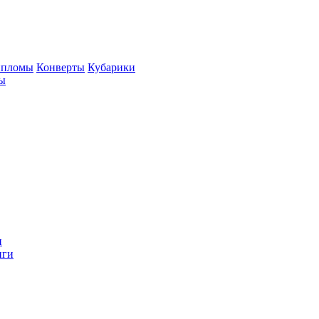
пломы
Конверты
Кубарики
ы
и
иги