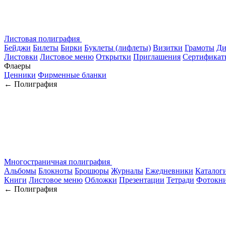
Листовая полиграфия
Бейджи
Билеты
Бирки
Буклеты (лифлеты)
Визитки
Грамоты
Ди
Листовки
Листовое меню
Открытки
Приглашения
Сертификат
Флаеры
Ценники
Фирменные бланки
← Полиграфия
Многостраничная полиграфия
Альбомы
Блокноты
Брошюры
Журналы
Ежедневники
Каталог
Книги
Листовое меню
Обложки
Презентации
Тетради
Фотокн
← Полиграфия