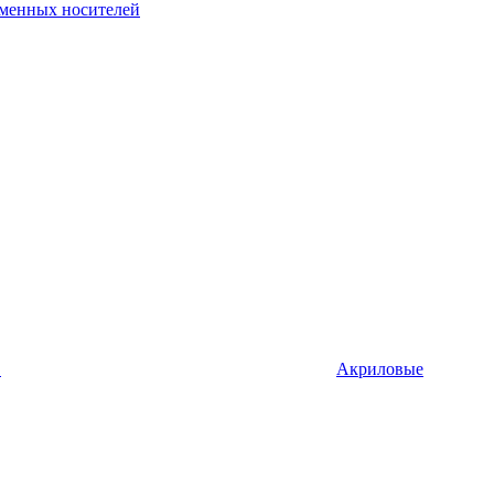
рменных носителей
в
Акриловые