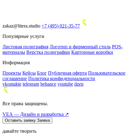
zakaz@litera.studio
+7 (495) 021-35-77
Популярные услуги
Листовая полиграфия
Логотип и фирменный стиль
POS-
материалы
Верстка полиграфии
Картонные коробки
Информация
Проекты
Кейсы
Блог
Публичная оферта
Пользовательское
соглашение
Политика конфиденциальности
vkontakte
telegram
behance
youtube
dzen
Все права защищены.
VEA — Дизайн и разработка ↗
Оставить заявку
Заявка
давайте творить