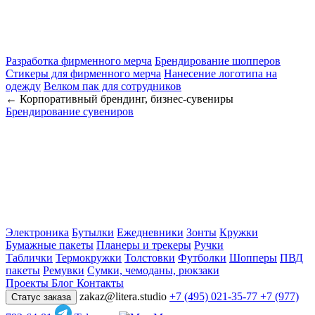
Разработка фирменного мерча
Брендирование шопперов
Стикеры для фирменного мерча
Нанесение логотипа на
одежду
Велком пак для сотрудников
← Корпоративный брендинг, бизнес-сувениры
Брендирование сувениров
Электроника
Бутылки
Ежедневники
Зонты
Кружки
Бумажные пакеты
Планеры и трекеры
Ручки
Таблички
Термокружки
Толстовки
Футболки
Шопперы
ПВД
пакеты
Ремувки
Сумки, чемоданы, рюкзаки
Проекты
Блог
Контакты
zakaz@litera.studio
+7 (495) 021-35-77
+7 (977)
Статус заказа