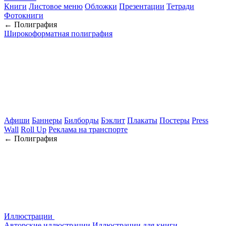
Книги
Листовое меню
Обложки
Презентации
Тетради
Фотокниги
← Полиграфия
Широкоформатная полиграфия
Афиши
Баннеры
Билборды
Бэклит
Плакаты
Постеры
Press
Wall
Roll Up
Реклама на транспорте
← Полиграфия
Иллюстрации
Авторские иллюстрации
Иллюстрации для книги