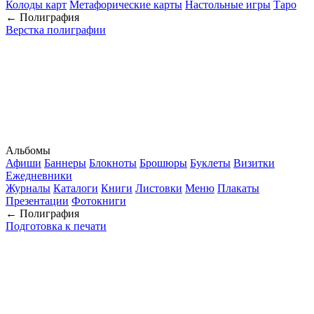
Колоды карт
Метафорические карты
Настольные игры
Таро
← Полиграфия
Верстка полиграфии
Альбомы
Афиши
Баннеры
Блокноты
Брошюры
Буклеты
Визитки
Ежедневники
Журналы
Каталоги
Книги
Листовки
Меню
Плакаты
Презентации
Фотокниги
← Полиграфия
Подготовка к печати