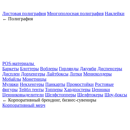
Листовая полиграфия
Многополосная полиграфия
Наклейки
← Полиграфия
POS-материалы
Баркеты
Блоттеры
Воблеры
Гирлянды
Джумби
Диспенсеры
Дисплеи
Дорхенгеры
Лайтбоксы
Лотки
Менюхолдеры
Мобайлы
Монетницы
Муляжи
Некхенгеры
Панкарты
Промостойки
Ростовые
фигуры
Тейбл тенты
Топперы
Хардпостеры
Ценники
Ценниковыделители
Шелфстопперы
Шелфтокеры
Шоу-боксы
← Корпоративный брендинг, бизнес-сувениры
Корпоративный мерч