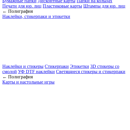
Бумажные папки
Дисконтные карты
Папки на кольцах
Печати для юр. лиц
Пластиковые карты
Штампы для юр. лиц
← Полиграфия
Наклейки, стикерпаки и этикетки
Наклейки и стикеры
Стикерпаки
Этикетки
3D стикеры со
смолой
УФ DTF наклейки
Светящиеся стикеры и стикерпаки
← Полиграфия
Карты и настольные игры