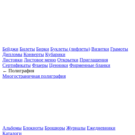
Бейджи
Билеты
Бирки
Буклеты (лифлеты)
Визитки
Грамоты
Дипломы
Конверты
Кубарики
Листовки
Листовое меню
Открытки
Приглашения
Сертификаты
Флаеры
Ценники
Фирменные бланки
← Полиграфия
Многостраничная полиграфия
Альбомы
Блокноты
Брошюры
Журналы
Ежедневники
Каталоги