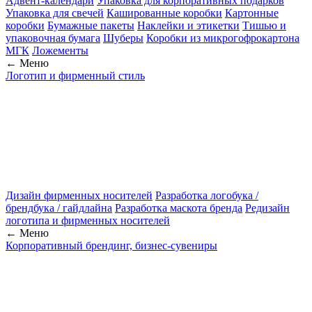
Адвент-календари
Упаковка для корпоративных подарков
Упаковка для свечей
Кашированные коробки
Картонные
коробки
Бумажные пакеты
Наклейки и этикетки
Тишью и
упаковочная бумага
Шуберы
Коробки из микрогофрокартона
МГК
Ложементы
← Меню
Логотип и фирменный стиль
Дизайн фирменных носителей
Разработка логобука /
брендбука / гайдлайна
Разработка маскота бренда
Редизайн
логотипа и фирменных носителей
← Меню
Корпоративный брендинг, бизнес-сувениры