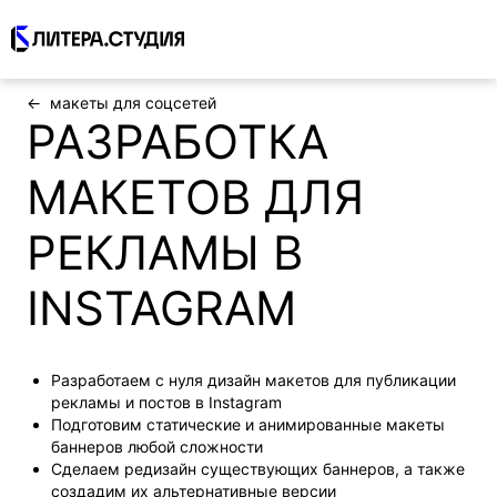
Полиграфия
макеты для соцсетей
РАЗРАБОТКА
Упаковка и этикетки
МАКЕТОВ ДЛЯ
Логотип и фирменный стиль
РЕКЛАМЫ В
Корпоративный брендинг, бизнес-
сувениры
INSTAGRAM
Проекты
Разработаем с нуля дизайн макетов для публикации
Блог
рекламы и постов в Instagram
Подготовим статические и анимированные макеты
Контакты
баннеров любой сложности
Сделаем редизайн существующих баннеров, а также
Статус заказа
создадим их альтернативные версии