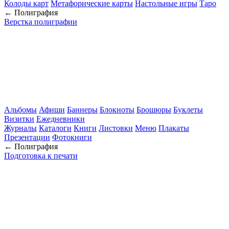
Колоды карт
Метафорические карты
Настольные игры
Таро
← Полиграфия
Верстка полиграфии
Альбомы
Афиши
Баннеры
Блокноты
Брошюры
Буклеты
Визитки
Ежедневники
Журналы
Каталоги
Книги
Листовки
Меню
Плакаты
Презентации
Фотокниги
← Полиграфия
Подготовка к печати