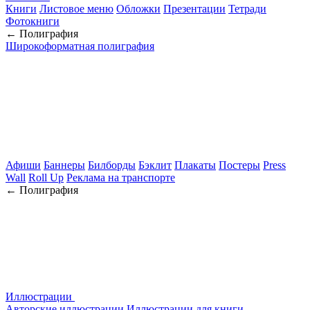
Книги
Листовое меню
Обложки
Презентации
Тетради
Фотокниги
← Полиграфия
Широкоформатная полиграфия
Афиши
Баннеры
Билборды
Бэклит
Плакаты
Постеры
Press
Wall
Roll Up
Реклама на транспорте
← Полиграфия
Иллюстрации
Авторские иллюстрации
Иллюстрации для книги