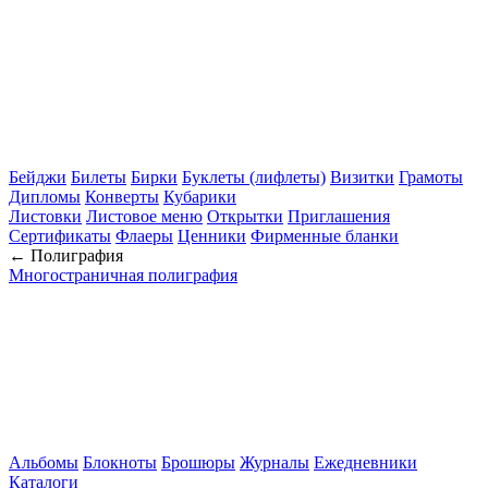
Бейджи
Билеты
Бирки
Буклеты (лифлеты)
Визитки
Грамоты
Дипломы
Конверты
Кубарики
Листовки
Листовое меню
Открытки
Приглашения
Сертификаты
Флаеры
Ценники
Фирменные бланки
← Полиграфия
Многостраничная полиграфия
Альбомы
Блокноты
Брошюры
Журналы
Ежедневники
Каталоги