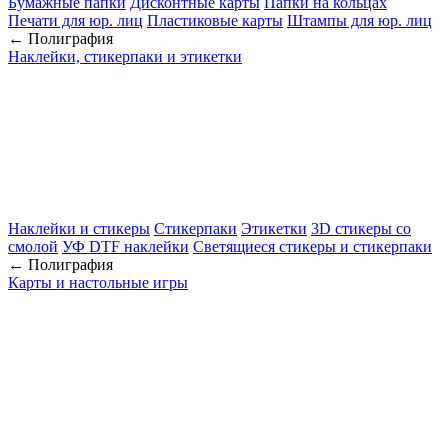
Бумажные папки
Дисконтные карты
Папки на кольцах
Печати для юр. лиц
Пластиковые карты
Штампы для юр. лиц
← Полиграфия
Наклейки, стикерпаки и этикетки
Наклейки и стикеры
Стикерпаки
Этикетки
3D стикеры со
смолой
УФ DTF наклейки
Светящиеся стикеры и стикерпаки
← Полиграфия
Карты и настольные игры