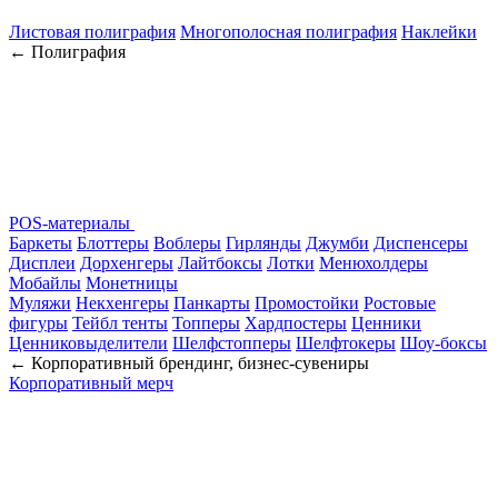
Листовая полиграфия
Многополосная полиграфия
Наклейки
← Полиграфия
POS-материалы
Баркеты
Блоттеры
Воблеры
Гирлянды
Джумби
Диспенсеры
Дисплеи
Дорхенгеры
Лайтбоксы
Лотки
Менюхолдеры
Мобайлы
Монетницы
Муляжи
Некхенгеры
Панкарты
Промостойки
Ростовые
фигуры
Тейбл тенты
Топперы
Хардпостеры
Ценники
Ценниковыделители
Шелфстопперы
Шелфтокеры
Шоу-боксы
← Корпоративный брендинг, бизнес-сувениры
Корпоративный мерч