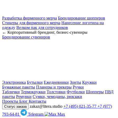
Разработка фирменного мерча
Брендирование шопперов
Стикеры для фирменного мерча
Нанесение логотипа на
одежду
Велком пак для сотрудников
← Корпоративный брендинг, бизнес-сувениры
Брендирование сувениров
Электроника
Бутылки
Ежедневники
Зонты
Кружки
Бумажные пакеты
Планеры и трекеры
Ручки
Таблички
Термокружки
Толстовки
Футболки
Шопперы
ПВД
пакеты
Ремувки
Сумки, чемоданы, рюкзаки
Проекты
Блог
Контакты
zakaz@litera.studio
+7 (495) 021-35-77
+7 (977)
Статус заказа
793-64-81
Telegram
Max