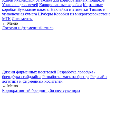
Адвент-календари
Упаковка для корпоративных подарков
Упаковка для свечей
Кашированные коробки
Картонные
коробки
Бумажные пакеты
Наклейки и этикетки
Тишью и
упаковочная бумага
Шуберы
Коробки из микрогофрокартона
МГК
Ложементы
← Меню
Логотип и фирменный стиль
Дизайн фирменных носителей
Разработка логобука /
брендбука / гайдлайна
Разработка маскота бренда
Редизайн
логотипа и фирменных носителей
← Меню
Корпоративный брендинг, бизнес-сувениры