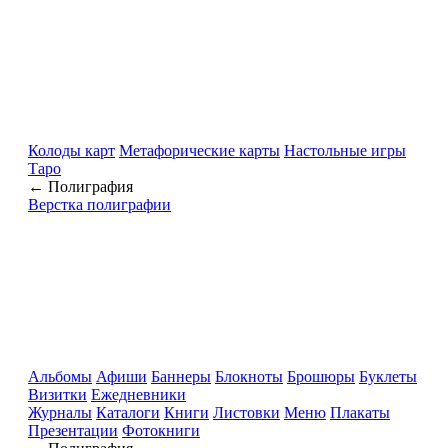
Колоды карт
Метафорические карты
Настольные игры
Таро
← Полиграфия
Верстка полиграфии
Альбомы
Афиши
Баннеры
Блокноты
Брошюры
Буклеты
Визитки
Ежедневники
Журналы
Каталоги
Книги
Листовки
Меню
Плакаты
Презентации
Фотокниги