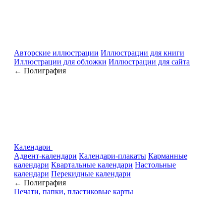
Авторские иллюстрации
Иллюстрации для книги
Иллюстрации для обложки
Иллюстрации для сайта
← Полиграфия
Календари
Адвент-календари
Календари-плакаты
Карманные
календари
Квартальные календари
Настольные
календари
Перекидные календари
← Полиграфия
Печати, папки, пластиковые карты