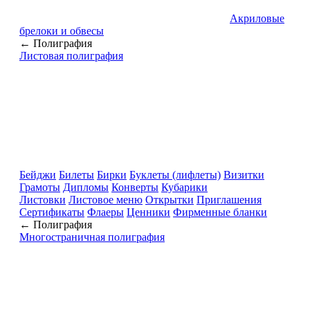
Акриловые
брелоки и обвесы
← Полиграфия
Листовая полиграфия
Бейджи
Билеты
Бирки
Буклеты (лифлеты)
Визитки
Грамоты
Дипломы
Конверты
Кубарики
Листовки
Листовое меню
Открытки
Приглашения
Сертификаты
Флаеры
Ценники
Фирменные бланки
← Полиграфия
Многостраничная полиграфия