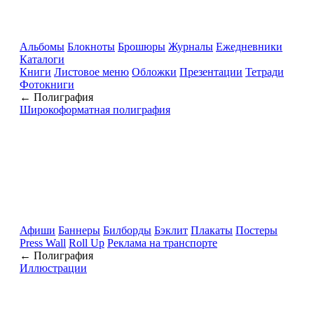
Альбомы
Блокноты
Брошюры
Журналы
Ежедневники
Каталоги
Книги
Листовое меню
Обложки
Презентации
Тетради
Фотокниги
← Полиграфия
Широкоформатная полиграфия
Афиши
Баннеры
Билборды
Бэклит
Плакаты
Постеры
Press Wall
Roll Up
Реклама на транспорте
← Полиграфия
Иллюстрации