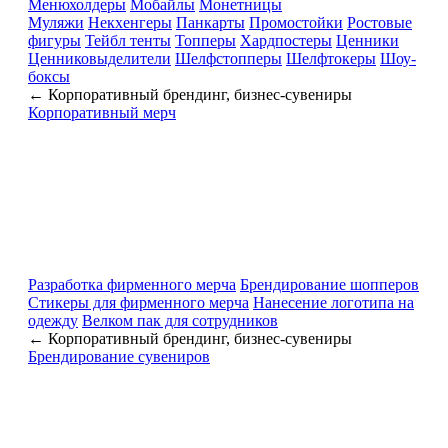
Менюхолдеры
Мобайлы
Монетницы
Муляжи
Некхенгеры
Панкарты
Промостойки
Ростовые
фигуры
Тейбл тенты
Топперы
Хардпостеры
Ценники
Ценниковыделители
Шелфстопперы
Шелфтокеры
Шоу-
боксы
← Корпоративный брендинг, бизнес-сувениры
Корпоративный мерч
Разработка фирменного мерча
Брендирование шопперов
Стикеры для фирменного мерча
Нанесение логотипа на
одежду
Велком пак для сотрудников
← Корпоративный брендинг, бизнес-сувениры
Брендирование сувениров