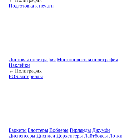
← Полиграфия
Подготовка к печати
Листовая полиграфия
Многополосная полиграфия
Наклейки
← Полиграфия
POS-материалы
Баркеты
Блоттеры
Воблеры
Гирлянды
Джумби
Диспенсеры
Дисплеи
Дорхенгеры
Лайтбоксы
Лотки