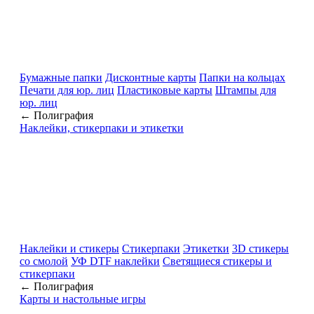
Бумажные папки
Дисконтные карты
Папки на кольцах
Печати для юр. лиц
Пластиковые карты
Штампы для
юр. лиц
← Полиграфия
Наклейки, стикерпаки и этикетки
Наклейки и стикеры
Стикерпаки
Этикетки
3D стикеры
со смолой
УФ DTF наклейки
Светящиеся стикеры и
стикерпаки
← Полиграфия
Карты и настольные игры