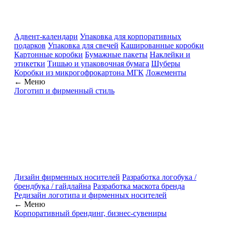
Адвент-календари
Упаковка для корпоративных
подарков
Упаковка для свечей
Кашированные коробки
Картонные коробки
Бумажные пакеты
Наклейки и
этикетки
Тишью и упаковочная бумага
Шуберы
Коробки из микрогофрокартона МГК
Ложементы
← Меню
Логотип и фирменный стиль
Дизайн фирменных носителей
Разработка логобука /
брендбука / гайдлайна
Разработка маскота бренда
Редизайн логотипа и фирменных носителей
← Меню
Корпоративный брендинг, бизнес-сувениры