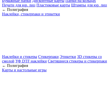
Бумажные папки
Дисконтные карты
Папки на кольцах
Печати для юр. лиц
Пластиковые карты
Штампы для юр. лиц
← Полиграфия
Наклейки, стикерпаки и этикетки
Наклейки и стикеры
Стикерпаки
Этикетки
3D стикеры со
смолой
УФ DTF наклейки
Светящиеся стикеры и стикерпаки
← Полиграфия
Карты и настольные игры