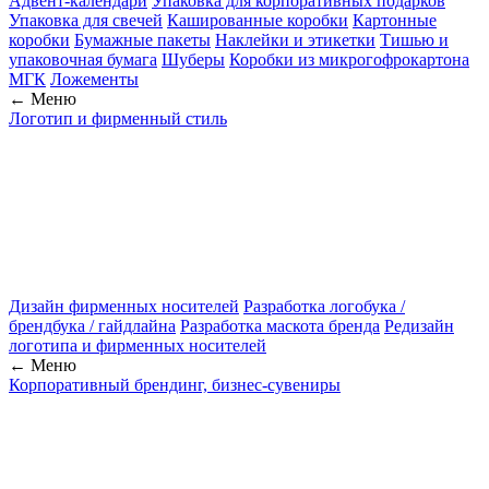
Адвент-календари
Упаковка для корпоративных подарков
Упаковка для свечей
Кашированные коробки
Картонные
коробки
Бумажные пакеты
Наклейки и этикетки
Тишью и
упаковочная бумага
Шуберы
Коробки из микрогофрокартона
МГК
Ложементы
← Меню
Логотип и фирменный стиль
Дизайн фирменных носителей
Разработка логобука /
брендбука / гайдлайна
Разработка маскота бренда
Редизайн
логотипа и фирменных носителей
← Меню
Корпоративный брендинг, бизнес-сувениры