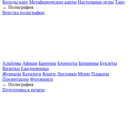
Колоды карт
Метафорические карты
Настольные игры
Таро
← Полиграфия
Верстка полиграфии
Альбомы
Афиши
Баннеры
Блокноты
Брошюры
Буклеты
Визитки
Ежедневники
Журналы
Каталоги
Книги
Листовки
Меню
Плакаты
Презентации
Фотокниги
← Полиграфия
Подготовка к печати