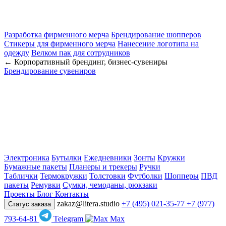
Разработка фирменного мерча
Брендирование шопперов
Стикеры для фирменного мерча
Нанесение логотипа на
одежду
Велком пак для сотрудников
← Корпоративный брендинг, бизнес-сувениры
Брендирование сувениров
Электроника
Бутылки
Ежедневники
Зонты
Кружки
Бумажные пакеты
Планеры и трекеры
Ручки
Таблички
Термокружки
Толстовки
Футболки
Шопперы
ПВД
пакеты
Ремувки
Сумки, чемоданы, рюкзаки
Проекты
Блог
Контакты
zakaz@litera.studio
+7 (495) 021-35-77
+7 (977)
Статус заказа
793-64-81
Telegram
Max