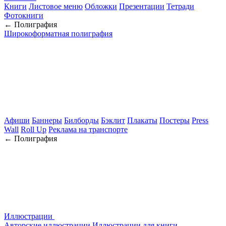
Книги
Листовое меню
Обложки
Презентации
Тетради
Фотокниги
← Полиграфия
Широкоформатная полиграфия
Афиши
Баннеры
Билборды
Бэклит
Плакаты
Постеры
Press
Wall
Roll Up
Реклама на транспорте
← Полиграфия
Иллюстрации
Авторские иллюстрации
Иллюстрации для книги