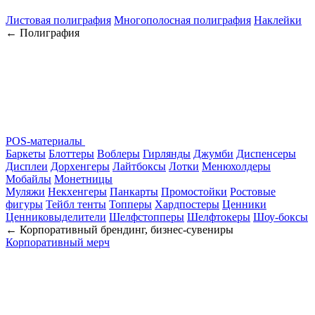
Листовая полиграфия
Многополосная полиграфия
Наклейки
← Полиграфия
POS-материалы
Баркеты
Блоттеры
Воблеры
Гирлянды
Джумби
Диспенсеры
Дисплеи
Дорхенгеры
Лайтбоксы
Лотки
Менюхолдеры
Мобайлы
Монетницы
Муляжи
Некхенгеры
Панкарты
Промостойки
Ростовые
фигуры
Тейбл тенты
Топперы
Хардпостеры
Ценники
Ценниковыделители
Шелфстопперы
Шелфтокеры
Шоу-боксы
← Корпоративный брендинг, бизнес-сувениры
Корпоративный мерч