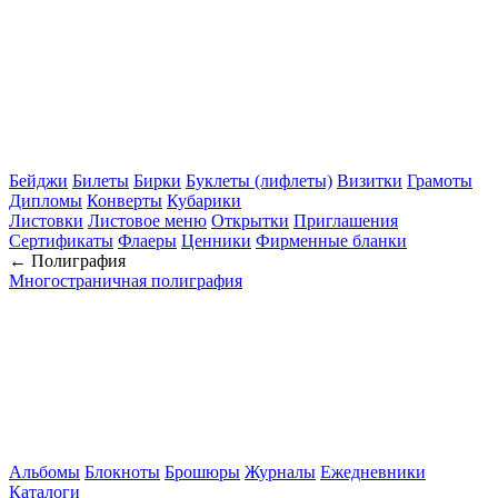
Бейджи
Билеты
Бирки
Буклеты (лифлеты)
Визитки
Грамоты
Дипломы
Конверты
Кубарики
Листовки
Листовое меню
Открытки
Приглашения
Сертификаты
Флаеры
Ценники
Фирменные бланки
← Полиграфия
Многостраничная полиграфия
Альбомы
Блокноты
Брошюры
Журналы
Ежедневники
Каталоги