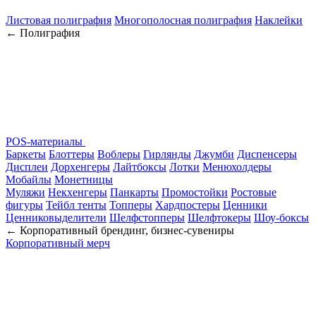
Листовая полиграфия
Многополосная полиграфия
Наклейки
← Полиграфия
POS-материалы
Баркеты
Блоттеры
Воблеры
Гирлянды
Джумби
Диспенсеры
Дисплеи
Дорхенгеры
Лайтбоксы
Лотки
Менюхолдеры
Мобайлы
Монетницы
Муляжи
Некхенгеры
Панкарты
Промостойки
Ростовые
фигуры
Тейбл тенты
Топперы
Хардпостеры
Ценники
Ценниковыделители
Шелфстопперы
Шелфтокеры
Шоу-боксы
← Корпоративный брендинг, бизнес-сувениры
Корпоративный мерч