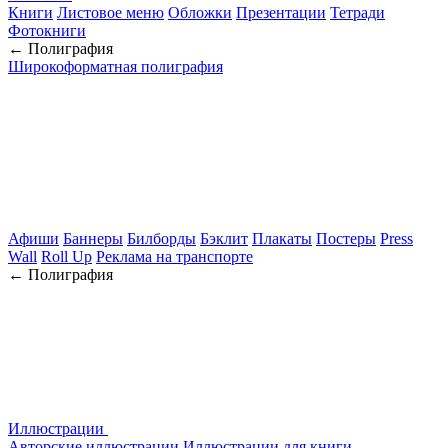
Книги
Листовое меню
Обложки
Презентации
Тетради
Фотокниги
← Полиграфия
Широкоформатная полиграфия
Афиши
Баннеры
Билборды
Бэклит
Плакаты
Постеры
Press
Wall
Roll Up
Реклама на транспорте
← Полиграфия
Иллюстрации
Авторские иллюстрации
Иллюстрации для книги