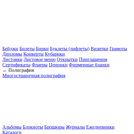
Бейджи
Билеты
Бирки
Буклеты (лифлеты)
Визитки
Грамоты
Дипломы
Конверты
Кубарики
Листовки
Листовое меню
Открытки
Приглашения
Сертификаты
Флаеры
Ценники
Фирменные бланки
← Полиграфия
Многостраничная полиграфия
Альбомы
Блокноты
Брошюры
Журналы
Ежедневники
Каталоги