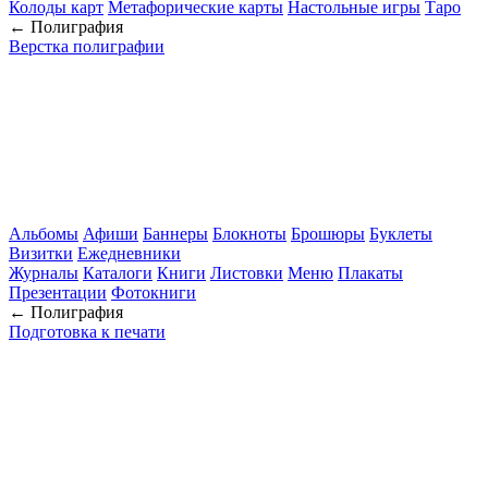
Колоды карт
Метафорические карты
Настольные игры
Таро
← Полиграфия
Верстка полиграфии
Альбомы
Афиши
Баннеры
Блокноты
Брошюры
Буклеты
Визитки
Ежедневники
Журналы
Каталоги
Книги
Листовки
Меню
Плакаты
Презентации
Фотокниги
← Полиграфия
Подготовка к печати