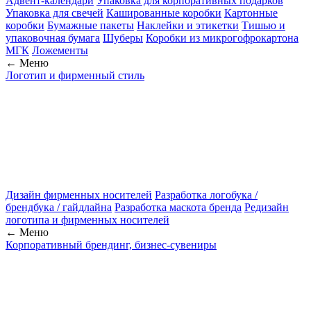
Адвент-календари
Упаковка для корпоративных подарков
Упаковка для свечей
Кашированные коробки
Картонные
коробки
Бумажные пакеты
Наклейки и этикетки
Тишью и
упаковочная бумага
Шуберы
Коробки из микрогофрокартона
МГК
Ложементы
← Меню
Логотип и фирменный стиль
Дизайн фирменных носителей
Разработка логобука /
брендбука / гайдлайна
Разработка маскота бренда
Редизайн
логотипа и фирменных носителей
← Меню
Корпоративный брендинг, бизнес-сувениры