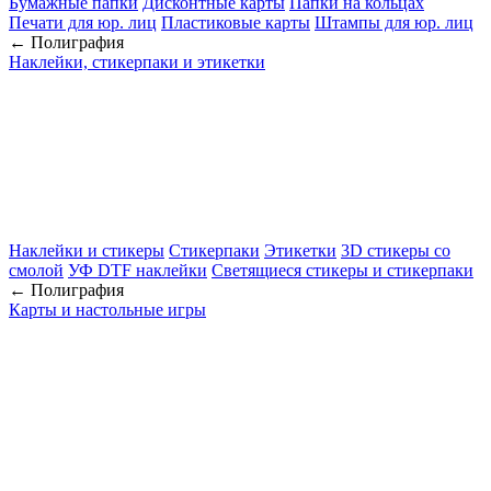
Бумажные папки
Дисконтные карты
Папки на кольцах
Печати для юр. лиц
Пластиковые карты
Штампы для юр. лиц
← Полиграфия
Наклейки, стикерпаки и этикетки
Наклейки и стикеры
Стикерпаки
Этикетки
3D стикеры со
смолой
УФ DTF наклейки
Светящиеся стикеры и стикерпаки
← Полиграфия
Карты и настольные игры