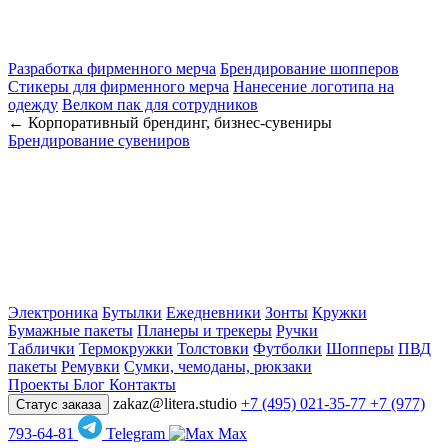
Разработка фирменного мерча
Брендирование шопперов
Стикеры для фирменного мерча
Нанесение логотипа на
одежду
Велком пак для сотрудников
← Корпоративный брендинг, бизнес-сувениры
Брендирование сувениров
Электроника
Бутылки
Ежедневники
Зонты
Кружки
Бумажные пакеты
Планеры и трекеры
Ручки
Таблички
Термокружки
Толстовки
Футболки
Шопперы
ПВД
пакеты
Ремувки
Сумки, чемоданы, рюкзаки
Проекты
Блог
Контакты
zakaz@litera.studio
+7 (495) 021-35-77
+7 (977)
Статус заказа
793-64-81
Telegram
Max