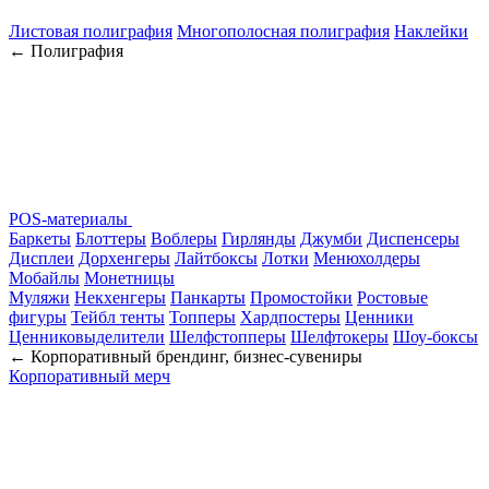
Листовая полиграфия
Многополосная полиграфия
Наклейки
← Полиграфия
POS-материалы
Баркеты
Блоттеры
Воблеры
Гирлянды
Джумби
Диспенсеры
Дисплеи
Дорхенгеры
Лайтбоксы
Лотки
Менюхолдеры
Мобайлы
Монетницы
Муляжи
Некхенгеры
Панкарты
Промостойки
Ростовые
фигуры
Тейбл тенты
Топперы
Хардпостеры
Ценники
Ценниковыделители
Шелфстопперы
Шелфтокеры
Шоу-боксы
← Корпоративный брендинг, бизнес-сувениры
Корпоративный мерч