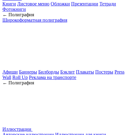
Книги
Листовое меню
Обложки
Презентации
Тетради
Фотокниги
← Полиграфия
Широкоформатная полиграфия
Афиши
Баннеры
Билборды
Бэклит
Плакаты
Постеры
Press
Wall
Roll Up
Реклама на транспорте
← Полиграфия
Иллюстрации
Авторские иллюстрации
Иллюстрации для книги