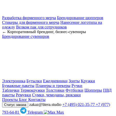
Разработка фирменного мерча
Брендирование шопперов
Стикеры для фирменного мерча
Нанесение логотипа на
одежду
Велком пак для сотрудников
← Корпоративный брендинг, бизнес-сувениры
Брендирование сувениров
Электроника
Бутылки
Ежедневники
Зонты
Кружки
Бумажные пакеты
Планеры и трекеры
Ручки
Таблички
Термокружки
Толстовки
Футболки
Шопперы
ПВД
пакеты
Ремувки
Сумки, чемоданы, рюкзаки
Проекты
Блог
Контакты
zakaz@litera.studio
+7 (495) 021-35-77
+7 (977)
Статус заказа
793-64-81
Telegram
Max