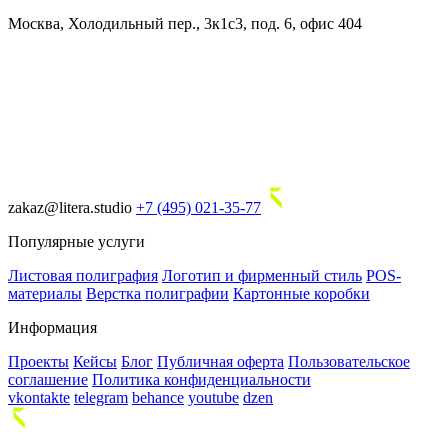
Москва, Холодильный пер., 3к1с3, под. 6, офис 404
zakaz@litera.studio
+7 (495) 021-35-77
Популярные услуги
Листовая полиграфия
Логотип и фирменный стиль
POS-
материалы
Верстка полиграфии
Картонные коробки
Информация
Проекты
Кейсы
Блог
Публичная оферта
Пользовательское
соглашение
Политика конфиденциальности
vkontakte
telegram
behance
youtube
dzen