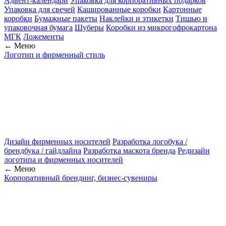
Адвент-календари
Упаковка для корпоративных подарков
Упаковка для свечей
Кашированные коробки
Картонные
коробки
Бумажные пакеты
Наклейки и этикетки
Тишью и
упаковочная бумага
Шуберы
Коробки из микрогофрокартона
МГК
Ложементы
← Меню
Логотип и фирменный стиль
Дизайн фирменных носителей
Разработка логобука /
брендбука / гайдлайна
Разработка маскота бренда
Редизайн
логотипа и фирменных носителей
← Меню
Корпоративный брендинг, бизнес-сувениры