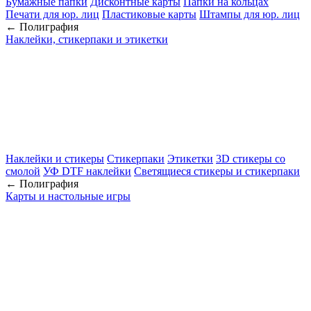
Бумажные папки
Дисконтные карты
Папки на кольцах
Печати для юр. лиц
Пластиковые карты
Штампы для юр. лиц
← Полиграфия
Наклейки, стикерпаки и этикетки
Наклейки и стикеры
Стикерпаки
Этикетки
3D стикеры со
смолой
УФ DTF наклейки
Светящиеся стикеры и стикерпаки
← Полиграфия
Карты и настольные игры