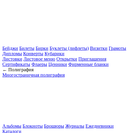
Бейджи
Билеты
Бирки
Буклеты (лифлеты)
Визитки
Грамоты
Дипломы
Конверты
Кубарики
Листовки
Листовое меню
Открытки
Приглашения
Сертификаты
Флаеры
Ценники
Фирменные бланки
← Полиграфия
Многостраничная полиграфия
Альбомы
Блокноты
Брошюры
Журналы
Ежедневники
Каталоги