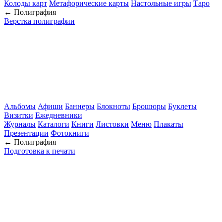
Колоды карт
Метафорические карты
Настольные игры
Таро
← Полиграфия
Верстка полиграфии
Альбомы
Афиши
Баннеры
Блокноты
Брошюры
Буклеты
Визитки
Ежедневники
Журналы
Каталоги
Книги
Листовки
Меню
Плакаты
Презентации
Фотокниги
← Полиграфия
Подготовка к печати