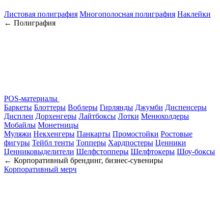
Листовая полиграфия
Многополосная полиграфия
Наклейки
← Полиграфия
POS-материалы
Баркеты
Блоттеры
Воблеры
Гирлянды
Джумби
Диспенсеры
Дисплеи
Дорхенгеры
Лайтбоксы
Лотки
Менюхолдеры
Мобайлы
Монетницы
Муляжи
Некхенгеры
Панкарты
Промостойки
Ростовые
фигуры
Тейбл тенты
Топперы
Хардпостеры
Ценники
Ценниковыделители
Шелфстопперы
Шелфтокеры
Шоу-боксы
← Корпоративный брендинг, бизнес-сувениры
Корпоративный мерч