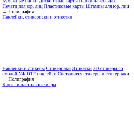
Бумажные папки
Дисконтные карты
Папки на кольцах
Печати для юр. лиц
Пластиковые карты
Штампы для юр. лиц
← Полиграфия
Наклейки, стикерпаки и этикетки
Наклейки и стикеры
Стикерпаки
Этикетки
3D стикеры со
смолой
УФ DTF наклейки
Светящиеся стикеры и стикерпаки
← Полиграфия
Карты и настольные игры