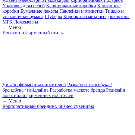
Адвент-календари
Упаковка для корпоративных подарков
Упаковка для свечей
Кашированные коробки
Картонные
коробки
Бумажные пакеты
Наклейки и этикетки
Тишью и
упаковочная бумага
Шуберы
Коробки из микрогофрокартона
МГК
Ложементы
← Меню
Логотип и фирменный стиль
Дизайн фирменных носителей
Разработка логобука /
брендбука / гайдлайна
Разработка маскота бренда
Редизайн
логотипа и фирменных носителей
← Меню
Корпоративный брендинг, бизнес-сувениры