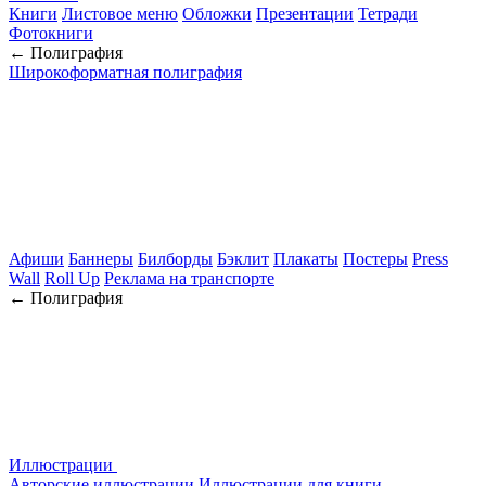
Книги
Листовое меню
Обложки
Презентации
Тетради
Фотокниги
← Полиграфия
Широкоформатная полиграфия
Афиши
Баннеры
Билборды
Бэклит
Плакаты
Постеры
Press
Wall
Roll Up
Реклама на транспорте
← Полиграфия
Иллюстрации
Авторские иллюстрации
Иллюстрации для книги