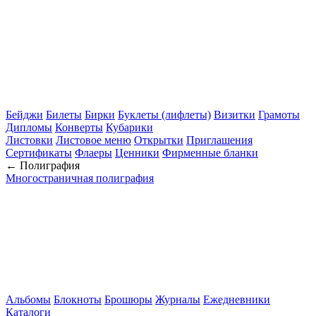
Бейджи
Билеты
Бирки
Буклеты (лифлеты)
Визитки
Грамоты
Дипломы
Конверты
Кубарики
Листовки
Листовое меню
Открытки
Приглашения
Сертификаты
Флаеры
Ценники
Фирменные бланки
← Полиграфия
Многостраничная полиграфия
Альбомы
Блокноты
Брошюры
Журналы
Ежедневники
Каталоги