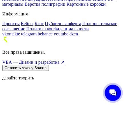
материалы
Верстка полиграфии
Картонные коробки
Информация
Проекты
Кейсы
Блог
Публичная оферта
Пользовательское
соглашение
Политика конфиденциальности
vkontakte
telegram
behance
youtube
dzen
Все права защищены.
VEA — Дизайн и разработка ↗
Оставить заявку
Заявка
давайте творить