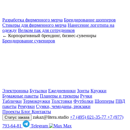
Разработка фирменного мерча
Брендирование шопперов
Стикеры для фирменного мерча
Нанесение логотипа на
одежду
Велком пак для сотрудников
← Корпоративный брендинг, бизнес-сувениры
Брендирование сувениров
Электроника
Бутылки
Ежедневники
Зонты
Кружки
Бумажные пакеты
Планеры и трекеры
Ручки
Таблички
Термокружки
Толстовки
Футболки
Шопперы
ПВД
пакеты
Ремувки
Сумки, чемоданы, рюкзаки
Проекты
Блог
Контакты
zakaz@litera.studio
+7 (495) 021-35-77
+7 (977)
Статус заказа
793-64-81
Telegram
Max