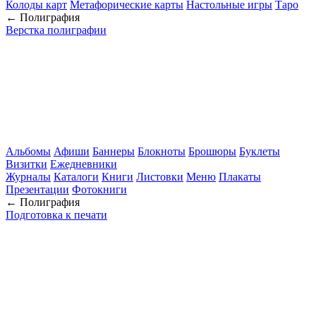
Колоды карт
Метафорические карты
Настольные игры
Таро
← Полиграфия
Верстка полиграфии
Альбомы
Афиши
Баннеры
Блокноты
Брошюры
Буклеты
Визитки
Ежедневники
Журналы
Каталоги
Книги
Листовки
Меню
Плакаты
Презентации
Фотокниги
← Полиграфия
Подготовка к печати