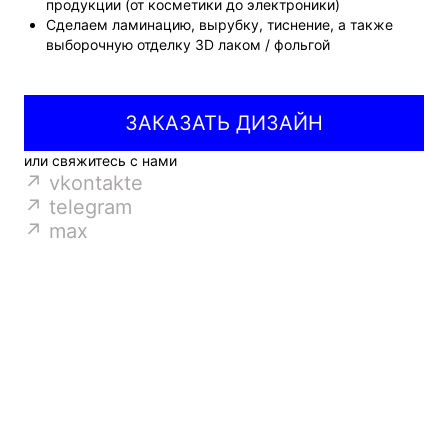
продукции (от косметики до электроники)
Сделаем ламинацию, вырубку, тиснение, а также
zakaz@litera.studio
выборочную отделку 3D лаком / фольгой
+7 (495) 021-35-77
ЗАКАЗАТЬ ДИЗАЙН
+7 (977) 793-64-81
или свяжитесь с нами
Telegram
↗ vkontakte
↗ telegram
Max
↗ max
Москва, Холодильный пер., 3к1с3, под. 6,
офис 404
Оставить заявку