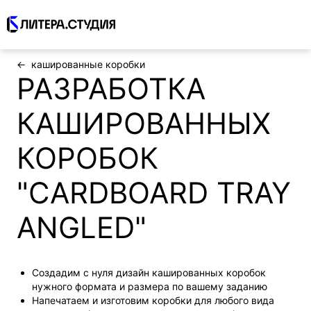
Полиграфия
кашированные коробки
РАЗРАБОТКА
Упаковка и этикетки
КАШИРОВАННЫХ
Логотип и фирменный стиль
КОРОБОК
Корпоративный брендинг, бизнес-
сувениры
"CARDBOARD TRAY
Проекты
ANGLED"
Блог
Контакты
Создадим с нуля дизайн кашированных коробок
нужного формата и размера по вашему заданию
Напечатаем и изготовим коробки для любого вида
Статус заказа