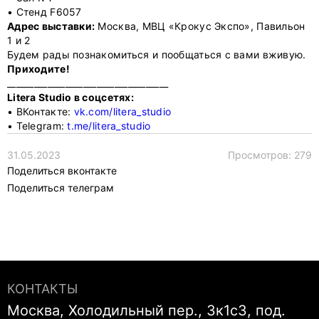
• Стенд F6057
zakaz@litera.studio
Адрес выставки:
Москва, МВЦ «Крокус Экспо», Павильон
1 и 2
+7 (495) 021-35-77
Будем рады познакомиться и пообщаться с вами вживую.
Приходите!
____________________________________
+7 (977) 793-64-81
Litera Studio в соцсетях:
• ВКонтакте:
vk.com/litera_studio
Telegram
• Telegram:
t.me/litera_studio
Max
31.05.2023
Просмотров: 279
Поделиться вконтакте
Москва, Холодильный пер., 3к1с3, под. 6,
Поделиться телеграм
офис 404
Оставить заявку
КОНТАКТЫ
Москва, Холодильный пер., 3к1с3, под.