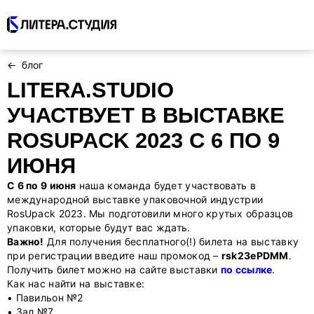
Полиграфия
блог
LITERA.STUDIO
Упаковка и этикетки
УЧАСТВУЕТ В ВЫСТАВКЕ
Логотип и фирменный стиль
ROSUPACK 2023 С 6 ПО 9
ИЮНЯ
Корпоративный брендинг, бизнес-
сувениры
С 6 по 9 июня
наша команда будет участвовать в
международной выставке упаковочной индустрии
Проекты
RosUpack 2023. Мы подготовили много крутых образцов
упаковки, которые будут вас ждать.
Блог
Важно!
Для получения бесплатного(!) билета на выставку
при регистрации введите наш промокод –
rsk23ePDMM
.
Получить билет можно на сайте выставки
по ссылке
.
Контакты
Как нас найти на выставке:
• Павильон №2
Статус заказа
• Зал №7