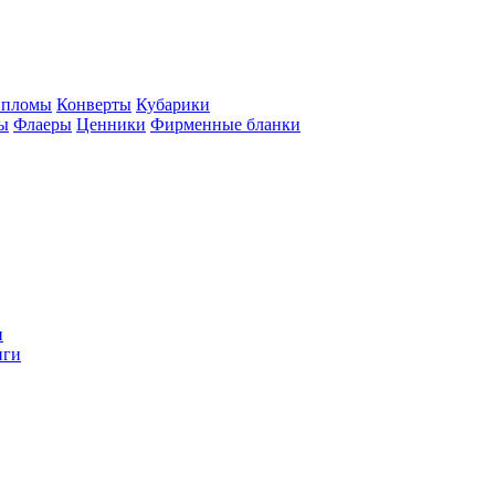
пломы
Конверты
Кубарики
ы
Флаеры
Ценники
Фирменные бланки
и
иги