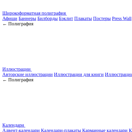
Широкоформатная полиграфия
Афиши
Баннеры
Билборды
Бэклит
Плакаты
Постеры
Press Wall
← Полиграфия
Иллюстрации
Авторские иллюстрации
Иллюстрации для книги
Иллюстрации
← Полиграфия
Календари
Адвент-календари
Календари-плакаты
Карманные календари
К