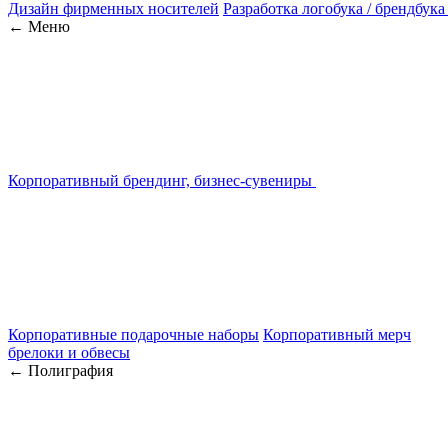
Дизайн фирменных носителей
Разработка логобука / брендбука
← Меню
Корпоративный брендинг, бизнес-сувениры
Корпоративные подарочные наборы
Корпоративный мерч
брелоки и обвесы
← Полиграфия