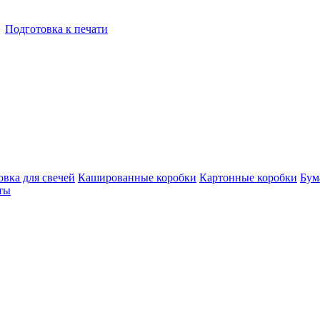
Подготовка к печати
овка для свечей
Кашированные коробки
Картонные коробки
Бум
ты