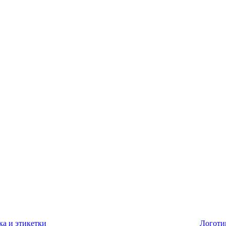
ка и этикетки
Логоти