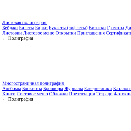
Листовая полиграфия
Бейджи
Билеты
Бирки
Буклеты (лифлеты)
Визитки
Грамоты
Ди
Листовки
Листовое меню
Открытки
Приглашения
Сертификат
← Полиграфия
Многостраничная полиграфия
Альбомы
Блокноты
Брошюры
Журналы
Ежедневники
Каталог
Книги
Листовое меню
Обложки
Презентации
Тетради
Фотокн
← Полиграфия