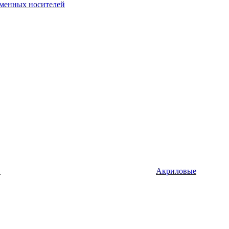
рменных носителей
в
Акриловые