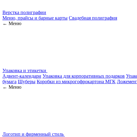
Верстка полиграфии
Меню, прайсы и барные карты
Свадебная полиграфия
← Меню
Упаковка и этикетки
Адвент-календари
Упаковка для корпоративных подарков
Упак
бумага
Шуберы
Коробки из микрогофрокартона МГК
Ложемен
← Меню
Логотип и фирменный стиль